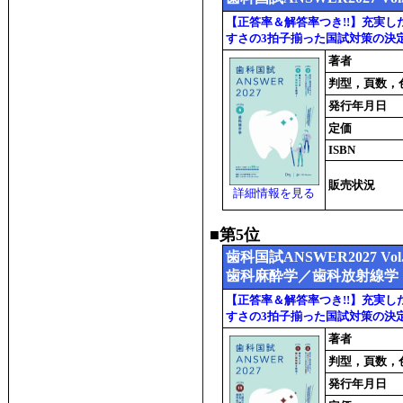
【正答率＆解答率つき!!】充実
すさの3拍子揃った国試対策の決
著者
判型，頁数，
発行年月日
定価
ISBN
販売状況
詳細情報を見る
■第5位
歯科国試ANSWER2027 
歯科麻酔学／歯科放射線学
【正答率＆解答率つき!!】充実
すさの3拍子揃った国試対策の決
著者
判型，頁数，
発行年月日