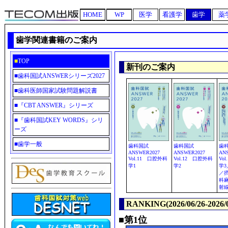
HOME
WP
医学
看護学
歯学
薬
歯学関連書籍のご案内
■
TOP
新刊のご案内
■
歯科国試ANSWERシリーズ2027
■
歯科医師国家試験問題解説書
■
『CBT ANSWER』シリーズ
■
『歯科国試KEY WORDS』シリ
ーズ
■
歯学一般
歯科国試
歯科国試
歯
ANSWER2027
ANSWER2027
AN
Vol.11 口腔外科
Vol.12 口腔外科
Vo
学1
学2
学
／
科
射
RANKING(2026/06/26-2026/0
■第1位