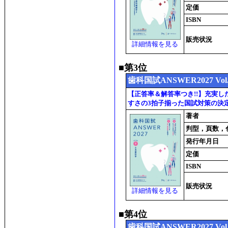
定価
ISBN
販売状況
詳細情報を見る
■第3位
歯科国試ANSWER2027 V
【正答率＆解答率つき!!】充実
すさの3拍子揃った国試対策の決
著者
判型，頁数，
発行年月日
定価
ISBN
販売状況
詳細情報を見る
■第4位
歯科国試ANSWER2027 V