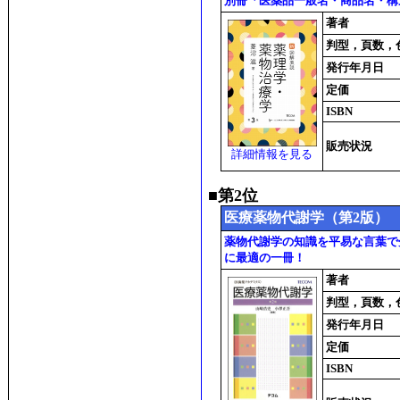
別冊「医薬品一般名・商品名・構
著者
判型，頁数，
発行年月日
定価
ISBN
販売状況
詳細情報を見る
■第2位
医療薬物代謝学（第2版）
薬物代謝学の知識を平易な言葉で
に最適の一冊！
著者
判型，頁数，
発行年月日
定価
ISBN