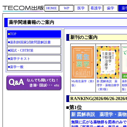
HOME
WP
医学
看護学
歯学
薬
薬学関連書籍のご案内
■
TOP
新刊のご案内
■
薬剤師国家試験問題解説書
■
国試・CBT対策
■
薬学テキスト
■
薬学一般
My衛生薬学（第3
新 図解表説 薬
薬
版）
理学・薬物治療学
順
（第3版）
版
RANKING(2026/06/26-2026/0
■第1位
新 図解表説 薬理学・薬物
無限に広がる薬物群を図表のみで