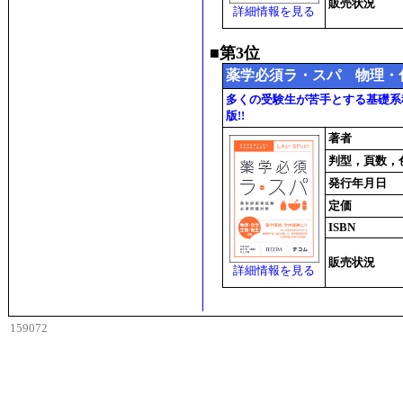
販売状況
詳細情報を見る
■第3位
薬学必須ラ・スパ 物理・
多くの受験生が苦手とする基礎系
版!!
著者
判型，頁数，
発行年月日
定価
ISBN
販売状況
詳細情報を見る
159072