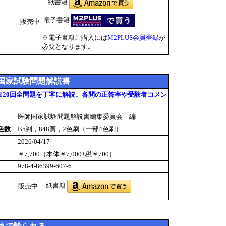
紙書籍
電子書籍
販売中
※電子書籍ご購入には
M2PLUS会員登録
が
必要となります。
師国家試験問題解説書
120回全問題を丁寧に解説。各問の正答率や受験者コメン
医師国家試験問題解説書編集委員会 編
色数
B5判，848頁，2色刷（一部4色刷）
2026/04/17
￥7,700（本体￥7,000+税￥700）
978-4-86399-607-6
紙書籍
販売中