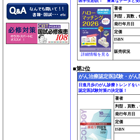
医学生必読！ 豊富なデータと受
著者
判型，頁数，
発行年月日
定価
ISBN
販売状況
詳細情報を見る
■第2位
がん治療認定医試験・がん
日進月歩のがん診療トレンドをい
認定医試験対策の決定版！
著者
判型，頁数，
発行年月日
定価
ISBN