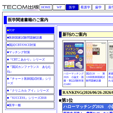
HOME
WP
医学
看護学
歯学
薬
医学関連書籍のご案内
■
TOP
新刊のご案内
■
医師国家試験問題解説書
■
国試/CBT/OSCE対策
■
マッチング対策
■
『CBTこあかり』シリーズ
■
『国試カンファランス あなむ
ね』
ハローマッチング
国試120 ― 第
家
2026 小論文・面
120回医師国家試
医
■
『チャート医師国試対策』シリ
接・筆記試験対策
験問題解説書
れ
ーズ
のABC
■
『クリニカル アイ』シリーズ
RANKING(2026/06/26-2026/0
■
『SUCCESS』シリーズ2018
■第1位
■
医学一般
ハローマッチング2026 