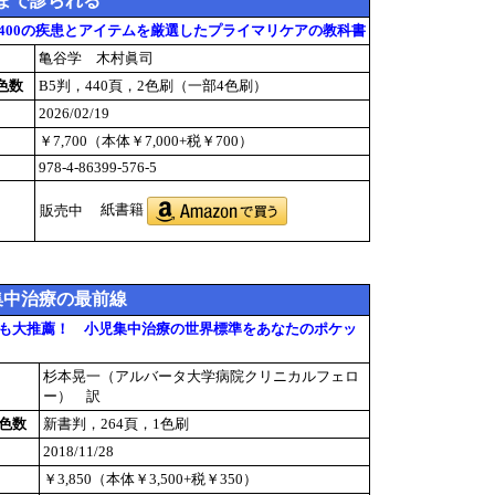
まで診られる
400の疾患とアイテムを厳選したプライマリケアの教科書
亀谷学 木村眞司
色数
B5判，440頁，2色刷（一部4色刷）
2026/02/19
￥7,700（本体￥7,000+税￥700）
978-4-86399-576-5
紙書籍
販売中
集中治療の最前線
も大推薦！ 小児集中治療の世界標準をあなたのポケッ
杉本晃一（アルバータ大学病院クリニカルフェロ
ー） 訳
色数
新書判，264頁，1色刷
2018/11/28
￥3,850（本体￥3,500+税￥350）