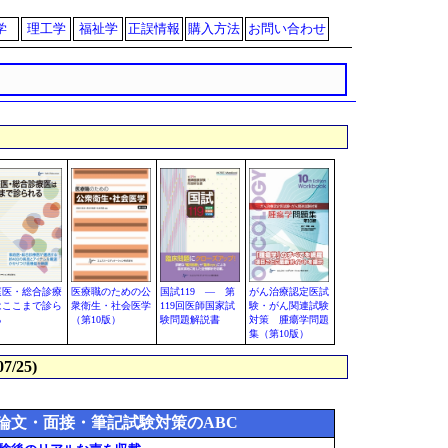
学
理工学
福祉学
正誤情報
購入方法
お問い合わせ
庭医・総合診療
医療職のための公
国試119 ― 第
がん治療認定医試
はここまで診ら
衆衛生・社会医学
119回医師国家試
験・がん関連試験
る
（第10版）
験問題解説書
対策 腫瘍学問題
集（第10版）
7/25)
小論文・面接・筆記試験対策のABC