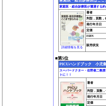
家庭医・総合診療医はここ
家庭医・総合診療医が遭遇する約
著者
判型，頁数，
発行年月日
定価
ISBN
販売状況
詳細情報を見る
■第5位
PICUハンドブック 小児
スーパードクター・佐野俊二教授
トに！！
著者
判型，頁数，
発行年月日
定価