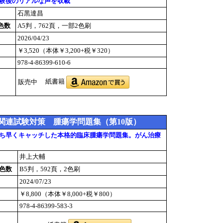
験後のリアルな声を収載
石黒達昌
色数
A5判，762頁，一部2色刷
2026/04/23
￥3,520（本体￥3,200+税￥320）
978-4-86399-610-6
紙書籍
販売中
関連試験対策 腫瘍学問題集（第10版）
ち早くキャッチした本格的臨床腫瘍学問題集。がん治療
井上大輔
色数
B5判，592頁，2色刷
2024/07/23
￥8,800（本体￥8,000+税￥800）
978-4-86399-583-3