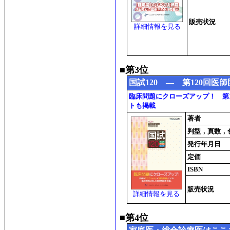
販売状況
詳細情報を見る
■第3位
国試120 ― 第120回医
臨床問題にクローズアップ！ 第
トも掲載
著者
判型，頁数，
発行年月日
定価
ISBN
販売状況
詳細情報を見る
■第4位