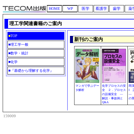
HOME
WP
医学
看護学
歯学
薬
理工学関連書籍のご案内
■
TOP
新刊のご案内
■
理工学一般
■
数学・統計
■
化学
■
『基礎から理解する化学』
マンガで学ぶデー
化学プロセスの安
岡
タ解析
全 ２．プロセス
I
の設備安全 ―
―
解説・事故例と
の
Q&A
159009