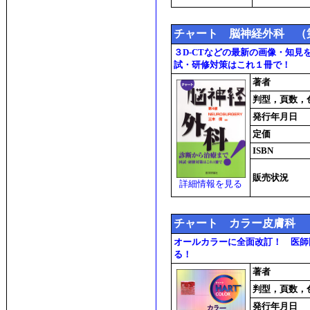
チャート 脳神経外科 （
３D-CTなどの最新の画像・知
試・研修対策はこれ１冊で！
著者
判型，頁数，
発行年月日
定価
ISBN
販売状況
詳細情報を見る
チャート カラー皮膚科
オールカラーに全面改訂！ 医師
る！
著者
判型，頁数，
発行年月日