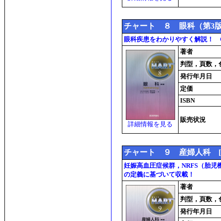
チャート ８ 眼科（第3
眼科疾患をわかりやすく解説！ Col
著者
判型，頁数，
発行年月日
定価
ISBN
販売状況
詳細情報を見る
チャート ９ 産婦人科 [
妊娠高血圧症候群，NRFS（胎
の定義に基づいて収載！
著者
判型，頁数，
発行年月日