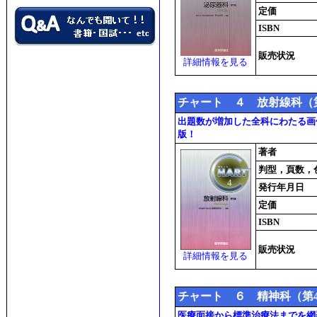
定価
ISBN
販売状況
詳細情報を見る
チャート ４ 放射線科（
出題数が増加した全科にわたる画
版！
著者
判型，頁数，
発行年月日
定価
ISBN
販売状況
詳細情報を見る
チャート ６ 精神科（第
医療面接から標準治療法までを網羅