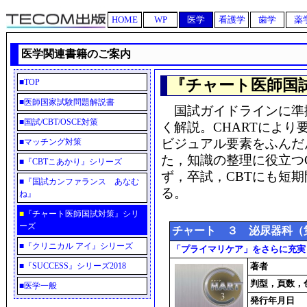
HOME
WP
医学
看護学
歯学
薬
医学関連書籍のご案内
『チャート医師国
■
TOP
■
医師国家試験問題解説書
国試ガイドラインに準
■
国試/CBT/OSCE対策
く解説。CHARTによ
ビジュアル要素をふんだ
■
マッチング対策
た，知識の整理に役立つCh
■
『CBTこあかり』シリーズ
ず，卒試，CBTにも短
■
『国試カンファランス あなむ
る。
ね』
■
『チャート医師国試対策』シリ
ーズ
チャート ３ 泌尿器科（
■
『クリニカル アイ』シリーズ
「プライマリケア」をさらに充実
■
『SUCCESS』シリーズ2018
著者
判型，頁数，
■
医学一般
発行年月日