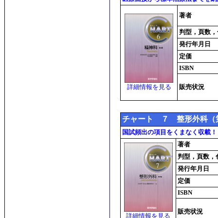
著者
判型，頁数，
発行年月日
定価
ISBN
詳細情報を見る
販売状況
チャート ７ 整形外科（
国試頻出の項目をくまなく収載！
著者
判型，頁数，
発行年月日
定価
ISBN
販売状況
詳細情報を見る