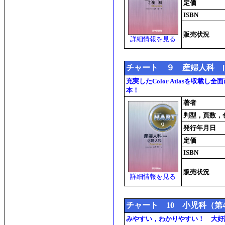
定価
ISBN
販売状況
詳細情報を見る
チャート ９ 産婦人科 [
充実したColor Atlasを収載
本！
著者
判型，頁数，
発行年月日
定価
ISBN
販売状況
詳細情報を見る
チャート 10 小児科（第
みやすい，わかりやすい！ 大好