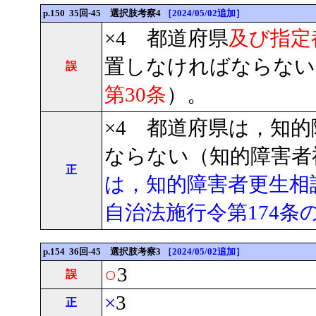
p.150 35回-45 選択肢考察4
［2024/05/02追加］
×4 都道府県
及び指定
置しなければならない
誤
第30条
）。
×4 都道府県は，知
ならない（知的障害者福
正
は，知的障害者更生相
自治法施行令第174条の
p.154 36回-45 選択肢考察3
［2024/05/02追加］
○
3
誤
×
3
正