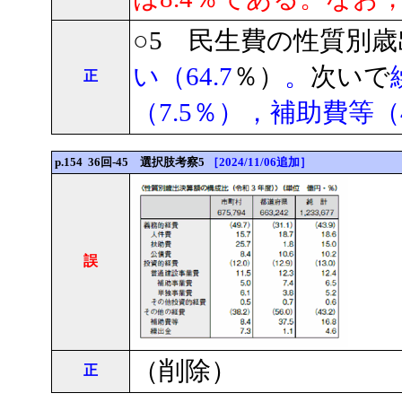
○5 民生費の性質別
い（64.7
％）
。
次いで
正
（7.5％），補助費等（
p.154 36回-45 選択肢考察5
［2024/11/06追加］
誤
（削除）
正