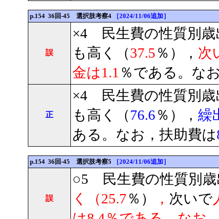
p.154 36回-45 選択肢考察4
［2024/11/06追加］
×4 民生費の性質別
も高く（
37.5
％），
次
誤
金は1.1
％である。な
×4 民生費の性質別
も高く（
76.6
％），
繰
正
ある。なお，扶助費は
p.154 36回-45 選択肢考察5
［2024/11/06追加］
○5 民生費の性質別
く（25.7
％）
，
次いで
誤
は8.4％である。なお