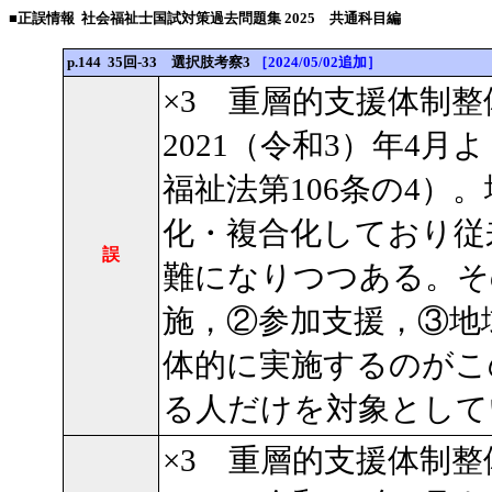
■正誤情報 社会福祉士国試対策過去問題集 2025 共通科目編
p.144 35回-33 選択肢考察3
［2024/05/02追加］
×3 重層的支援体制
2021（令和3）年4
福祉法第106条の4）
化・複合化しており従
誤
難になりつつある。そ
施，②参加支援，③地
体的に実施するのがこ
る人だけを対象として
×3 重層的支援体制