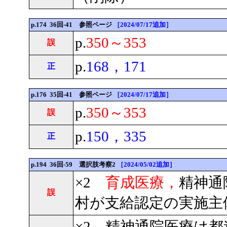
p.174 36回-41 参照ページ
［2024/07/17追加］
p.
350～353
誤
p.
168，171
正
p.176 35回-41 参照ページ
［2024/07/17追加］
p.
350～353
誤
p.
150，335
正
p.194 36回-59 選択肢考察2
［2024/05/02追加］
×2
育成医療，
精神通
誤
村が支給認定の実施主
×2 精神通院医療は都