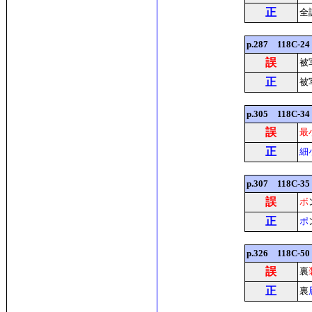
正
全
p.287 118
誤
被
正
被
p.305 118C-
誤
最
正
細
p.307 118C-
誤
ボ
正
ポ
p.326 118
誤
裏
正
裏