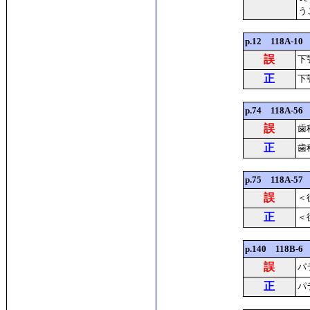
う
p.12 118A
誤
下
正
下
p.74 118A-
誤
歯
正
歯
p.75 118A-5
誤
＜
正
＜
p.140 118
誤
パ
正
パ