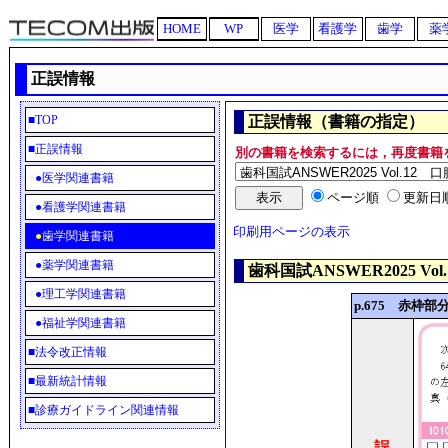
HOME
WP
医学
看護学
歯学
薬
正誤情報
■
TOP
正誤情報（書籍の指定）
■正誤情報
別の書籍を検索するには，再度書籍
■
●
医学関連書籍
ページ順
更新日
■
●
看護学関連書籍
印刷用ページの表示
■
●
歯学関連書籍
■
●
薬学関連書籍
歯科国試ANSWER2025 Vo
■
●
理工学関連書籍
p.675 赤枠
■
●
福祉学関連書籍
■
法令改正情報
■
最新統計情報
■
診療ガイドライン関連情報
誤