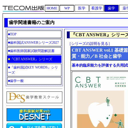
HOME
WP
医学
看護学
歯学
薬
歯学関連書籍のご案内
■
TOP
『CBT ANSWER』シリー
■
歯科国試ANSWERシリーズ2027
［シリーズの説明を見る］
CBT ANSWER vol.
■
歯科医師国家試験問題解説書
質・能力／B 社会と歯学
■
『CBT ANSWER』シリーズ
基本的臨床能力を評価する共用試
■
『歯科国試KEY WORDS』シリ
ーズ
■
歯学一般