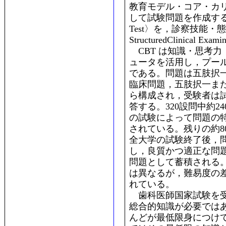
教育モデル・コア・カ
して試験問題を作成する。知
Test〉を，診察技能・態度
StructuredClinical E
CBT は知識・思考
ュータを活用し，プー
である。問題は五肢択
臨床問題，五肢択一また
ら構成され，受験者は
答する。320設問中約
の試験によって問題の
されている。残りの約8
全大学の試験終了後，
し，良質かつ適正な問
問題として蓄積される
は異なるが，難易度の
れている。
歯科医師国家試験を受
総合的知識が必要では
んどが最低限身につけ