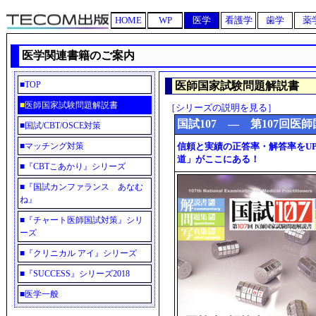
HOME
WP
医学
看護学
歯学
薬
医学関連書籍のご案内
■
TOP
医師国家試験問題解説書
■
医師国家試験問題解説書
［シリーズの説明を見る］
国試107 ― 第107回医
■
国試/CBT/OSCE対策
■
マッチング対策
信頼と実績の正答率・解答率をU
道」がここにある！
■
『CBTこあかり』シリーズ
■
『国試カンファランス あなむ
ね』
■
『チャート医師国試対策』シリ
ーズ
■
『クリニカル アイ』シリーズ
■
『SUCCESS』シリーズ2018
■
医学一般