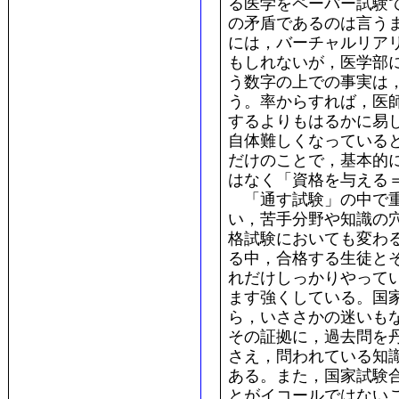
る医学をペーパー試験
の矛盾であるのは言う
には，バーチャルリア
もしれないが，医学部に
う数字の上での事実は
う。率からすれば，医
するよりもはるかに易
自体難しくなっている
だけのことで，基本的
はなく「資格を与える
「通す試験」の中で重
い，苦手分野や知識の
格試験においても変わ
る中，合格する生徒と
れだけしっかりやって
ます強くしている。国
ら，いささかの迷いも
その証拠に，過去問を
さえ，問われている知
ある。また，国家試験
とがイコールではない